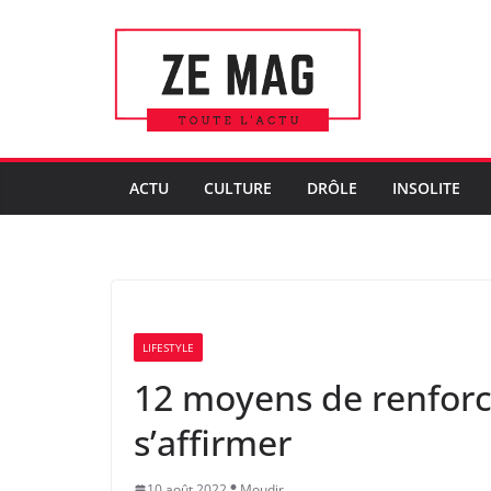
Passer
au
contenu
ACTU
CULTURE
DRÔLE
INSOLITE
LIFESTYLE
12 moyens de renforce
s’affirmer
10 août 2022
Moudir