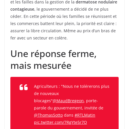
et les failles dans la gestion de la
dermatose nodulaire
contagieuse
, le gouvernement a décidé de ne plus
céder. En cette période où les familles se réunissent et
les commerces battent leur plein, la priorité est claire :
assurer la libre circulation. Même au prix d’un bras de
fer avec un secteur en colère.
Une réponse ferme,
mais mesurée
Agriculteurs : "Nous ne tolérerons plus
de nouveaux
blocages"
@MaudBregeon
, porte-
parole du gouvernement, invitée de
@ThomasSotto
dans
#RTLMatin
pic.twitter.com/7RgYte5r7O