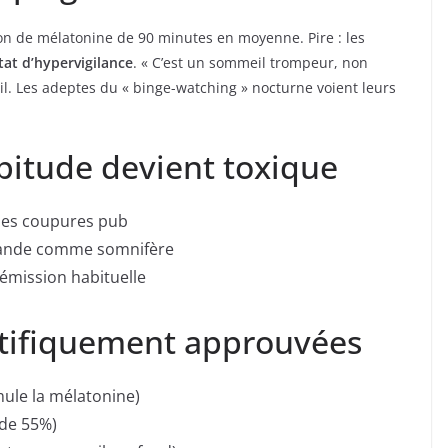
on de mélatonine de 90 minutes en moyenne. Pire : les
tat d’hypervigilance
. « C’est un sommeil trompeur, non
eil. Les adeptes du « binge-watching » nocturne voient leurs
bitude devient toxique
des coupures pub
mmande comme somnifère
l’émission habituelle
entifiquement approuvées
ule la mélatonine)
 de 55%)