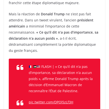
franchir cette étape diplomatique majeure.
Mais la réaction de
Donald Trump
ne s’est pas fait
attendre. Dans un tweet virulent, l’ancien
président
américain
a minimisé l’importance de cette
reconnaissance.
« Ce qu’il dit n’a pas d’importance, sa
déclaration n’a aucun poids »
, a-t-il écrit,
dédramatisant complètement la portée diplomatique
du geste français.
FLASH | « Ce qu’il dit n’a pas
d’importance, sa déclaration n’a aucun
poids », affirme Donald Trump après la
décision d’Emmanuel Macron de
reconnaître l’État de Palestine.
pic.twitter.com/DPOl5zLf3H