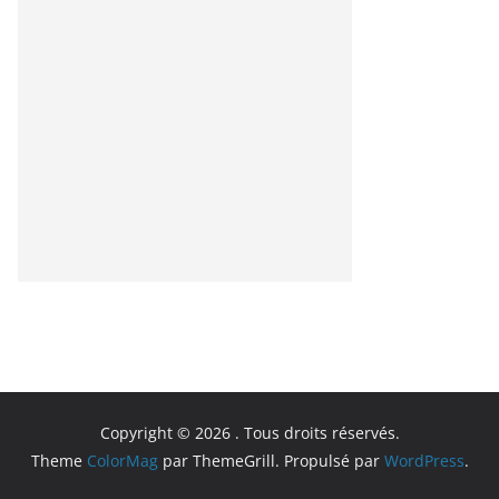
Copyright © 2026
. Tous droits réservés.
Theme
ColorMag
par ThemeGrill. Propulsé par
WordPress
.