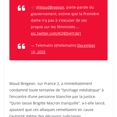
@MaudBregeon
, porte-parole du
gouvernement, estime que la Première
dame n'a pas à s'excuser de ses
propos sur les féministes.…
pic.twitter.com/KQ8DyH1dg1
— Telematin (@telematin)
December
10, 2025
Maud Bregeon, sur France 2, a immédiatement
condamné toute tentative de “lynchage médiatique” à
l’encontre d’une personne blanchie par la justice.
“Qu’on laisse Brigitte Macron tranquille”, a-t-elle lancé,
ajoutant que ces attaques remettaient en cause
l’autorité même des décisions judiciaires.