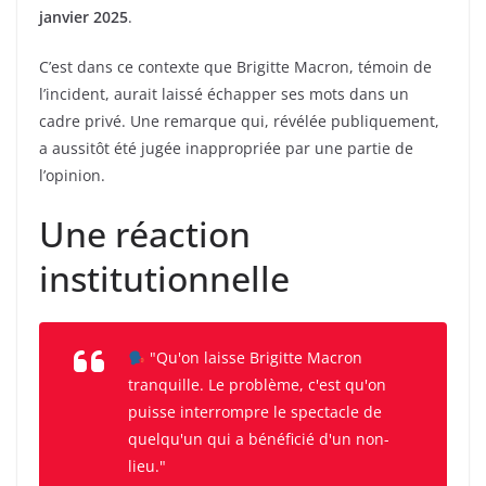
janvier 2025
.
C’est dans ce contexte que Brigitte Macron, témoin de
l’incident, aurait laissé échapper ses mots dans un
cadre privé. Une remarque qui, révélée publiquement,
a aussitôt été jugée inappropriée par une partie de
l’opinion.
Une réaction
institutionnelle
"Qu'on laisse Brigitte Macron
tranquille. Le problème, c'est qu'on
puisse interrompre le spectacle de
quelqu'un qui a bénéficié d'un non-
lieu."