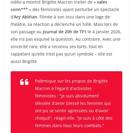
vidéo a montré Brigitte Macron traiter de «
sales
conn***
» des féministes ayant perturbé un spectacle
d’
Ary Abittan
. Filmée à son insu dans une loge de
théâtre, sa réaction a déclenché un tollé. Mais lors de
son passage au
journal de 20h de TF1
le 4 janvier 2026,
elle n’a pas esquivé la question. Au contraire. Avec une
sincérité rare, elle a reconnu ses torts, tout en
rappelant qu’elle n’est pas qu’un symbole – elle est
aussi Brigitte.
Polémique sur les propos de Brigitte
Macron à l'égard d'activistes
féministes : "Je suis absolument
désolée d'avoir blessé les femmes qui
ont pu se sentir agressées ou d'avoir
choqué", réagit-elle. "Je suis à côté des
femmes dans tous leurs combats."