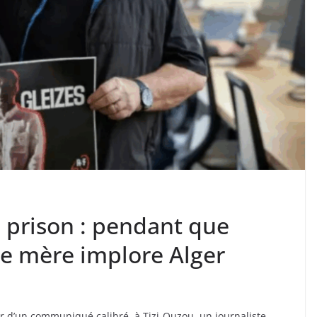
 prison : pendant que
une mère implore Alger
eur d’un communiqué calibré, à Tizi-Ouzou, un journaliste