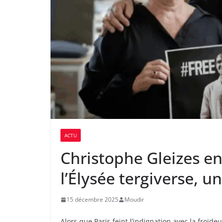
ACTU
Christophe Gleizes en
l’Élysée tergiverse, 
15 décembre 2025
Moudir
Alors que Paris feint l’indignation avec la froid