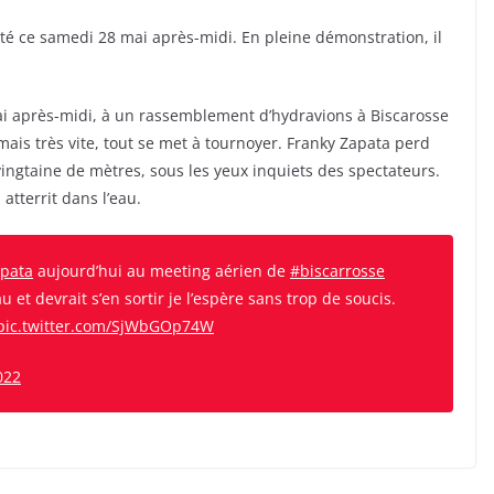
é ce samedi 28 mai après-midi. En pleine démonstration, il
i après-midi, à un rassemblement d’hydravions à Biscarosse
mais très vite, tout se met à tournoyer. Franky Zapata perd
vingtaine de mètres, sous les yeux inquiets des spectateurs.
atterrit dans l’eau.
pata
aujourd’hui au meeting aérien de
#biscarrosse
et devrait s’en sortir je l’espère sans trop de soucis.
pic.twitter.com/SjWbGOp74W
022