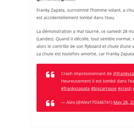
Franky Zapata, surnommé l’homme volant, a chut
est accidentellement tombé dans l’eau.
La démonstration a mal tourné, ce samedi 28 ma
(Landes). Quand il décolle, tout semble normal, 
alors le contrôle de son flyboard et chute d’une 
La chute est toutefois amortie, car Franky Zapata 
Crash impressionnant de
@frankyza
Heureusement il est tombé dans l’eau 
#frankyzapata
#biscarrosse
#crash
— Alex (@Alex170346741)
May 28, 2