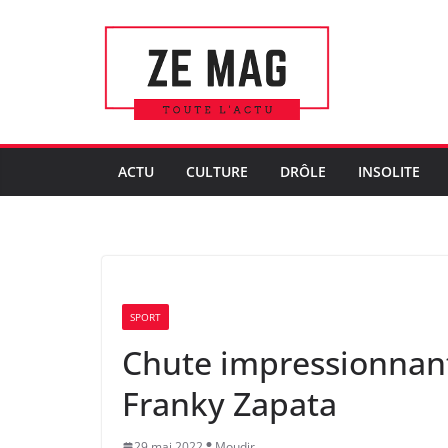
Passer
au
contenu
ACTU
CULTURE
DRÔLE
INSOLITE
SPORT
Chute impressionnant
Franky Zapata
29 mai 2022
Moudir