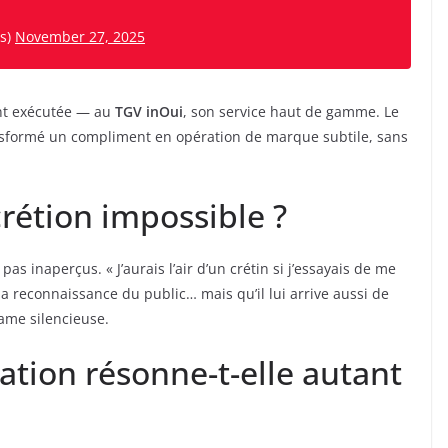
s)
November 27, 2025
nt exécutée — au
TGV inOui
, son service haut de gamme. Le
sformé un compliment en opération de marque subtile, sans
crétion impossible ?
as inaperçus. « J’aurais l’air d’un crétin si j’essayais de me
e la reconnaissance du public… mais qu’il lui arrive aussi de
ame silencieuse.
ation résonne-t-elle autant