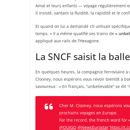
Amal et leurs enfants — voyage régulièrement en tr
il insisté, vantant la fluidité, la rapidité et le con
Et quand on lui a demandé s’il utilisait spécifi
temps. » Il a même qualifié ses trains de
« unbel
appliqué aux rails de l’Hexagone.
La SNCF saisit la ball
En quelques heures, la compagnie ferroviaire a 
Clooney, nous espérons vous revoir bientôt à bor
savoureux : « En français, “unbelievable” se dit “i
Cher M. Clooney, nous espérons vous
prochains voyages en Europe.
For the record, the french word for «
@OUIGO
@NewsEurostar
https://t.