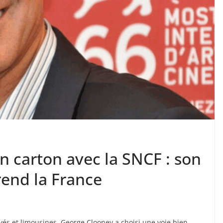
n carton avec la SNCF : son
rend la France
ivés et limousines, George Clooney a choisi une voie bien