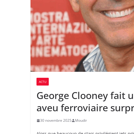
ACTU
George Clooney fait u
aveu ferroviaire surp
30 novembre 2025
Moudir
Alors que beaucoup de stars privilégient jets pr