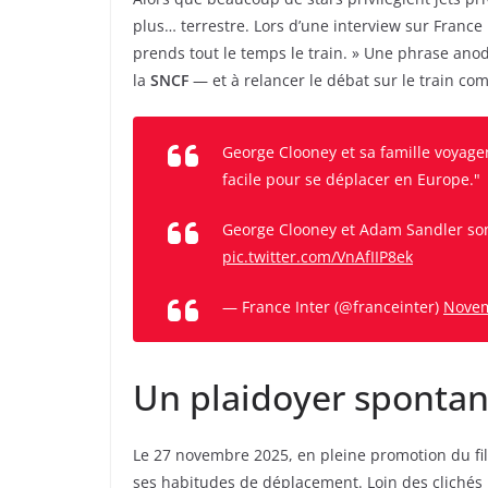
plus… terrestre. Lors d’une interview sur France I
prends tout le temps le train. » Une phrase anod
la
SNCF
— et à relancer le débat sur le train co
George Clooney et sa famille voyage
facile pour se déplacer en Europe."
George Clooney et Adam Sandler so
pic.twitter.com/VnAfIIP8ek
— France Inter (@franceinter)
Novem
Un plaidoyer spontan
Le 27 novembre 2025, en pleine promotion du f
ses habitudes de déplacement. Loin des clichés 