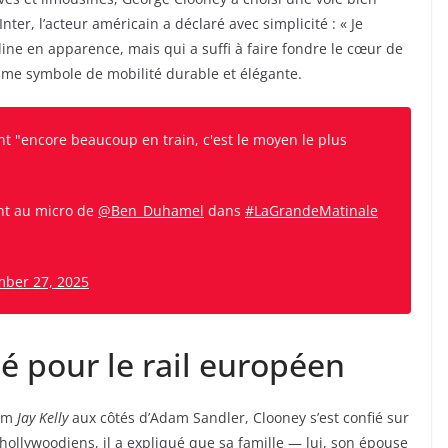
nter, l’acteur américain a déclaré avec simplicité : « Je
ine en apparence, mais qui a suffi à faire fondre le cœur de
mme symbole de mobilité durable et élégante.
nt "encore beaucoup en train, c'est le moyen le plus
nt au micro de
@Ben_Duhamel
dans
#LaGrandeMatinale
ber 27, 2025
é pour le rail européen
ilm
Jay Kelly
aux côtés d’Adam Sandler, Clooney s’est confié sur
hollywoodiens, il a expliqué que sa famille — lui, son épouse