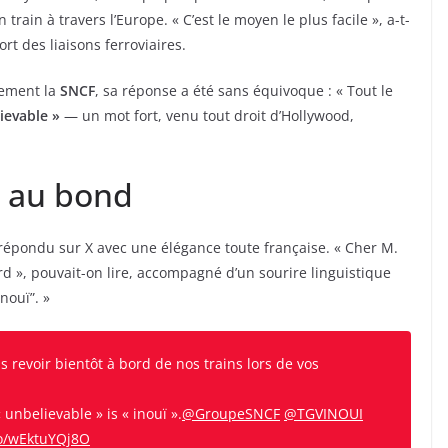
ain à travers l’Europe. « C’est le moyen le plus facile », a-t-
fort des liaisons ferroviaires.
quement la
SNCF
, sa réponse a été sans équivoque : « Tout le
ievable »
— un mot fort, venu tout droit d’Hollywood,
e au bond
répondu sur X avec une élégance toute française. « Cher M.
d », pouvait-on lire, accompagné d’un sourire linguistique
nouï”. »
 revoir bientôt à bord de nos trains lors de vos
 unbelievable » is « inouï ».
@GroupeSNCF
@TGVINOUI
co/wEktuYQj8O