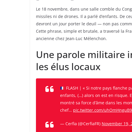
Le 18 novembre, dans une salle comble du Congr
missiles ni de drones. Il a parlé d’enfants. De c
devront un jour porter le deuil — non pas comm
Cette phrase, simple et brutale, a traversé la F
ancienne chez Jean-Luc Mélenchon.
Une parole militaire 
les élus locaux
FLASH | « Si notre pays flanche pa
enfants, (…) alors on est en risque. 
montré sa force d’âme dans les mome
chef…
pic.twitter.com/uhOmHnguB9
— Cerfia (@CerfiaFR)
November 19, 