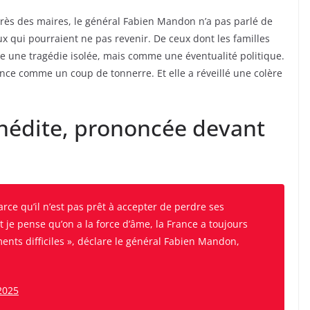
ès des maires, le général Fabien Mandon n’a pas parlé de
eux qui pourraient ne pas revenir. De ceux dont les familles
e une tragédie isolée, mais comme une éventualité politique.
rance comme un coup de tonnerre. Et elle a réveillé une colère
inédite, prononcée devant
rce qu’il n’est pas prêt à accepter de perdre ses
Et je pense qu’on a la force d’âme, la France a toujours
nts difficiles », déclare le général Fabien Mandon,
2025