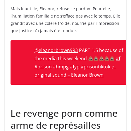
Mais leur fille, Eleanor, refuse ce pardon. Pour elle,
l’humiliation familiale ne s’efface pas avec le temps. Elle
grandit avec une colère froide, nourrie par l’impression
que justice n’a jamais été rendue.
@eleanorbrown993
PART 1.5 because of
the media this weekend
#f
#prison
#hmpg
#fyp
#prisontiktok
♬
original sound – Eleanor Brown
Le revenge porn comme
arme de représailles