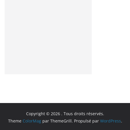
Copyright © 2026
. Tous droits réservés.
Theme
ColorMag
par ThemeGrill. Propulsé par
WordPress
.