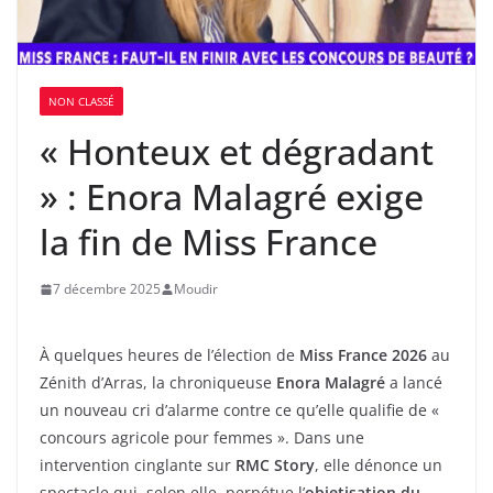
NON CLASSÉ
« Honteux et dégradant
» : Enora Malagré exige
la fin de Miss France
7 décembre 2025
Moudir
À quelques heures de l’élection de
Miss France 2026
au
Zénith d’Arras, la chroniqueuse
Enora Malagré
a lancé
un nouveau cri d’alarme contre ce qu’elle qualifie de «
concours agricole pour femmes ». Dans une
intervention cinglante sur
RMC Story
, elle dénonce un
spectacle qui, selon elle, perpétue l’
objetisation du