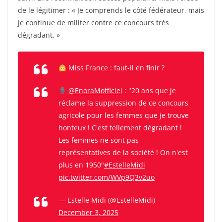
de le légitimer : « Je comprends le côté fédérateur, mais
je continue de militer contre ce concours très
dégradant. »
Miss France : faut-il en finir ?
@EnoraMofficiel
: "20 ans que je
réclame la suppression de ce concours
agricole pour les femmes que je trouve
honteux ! C'est tellement dégradant !
Les femmes ne sont pas
représentatives de la société ! On n'est
plus en 1950"
#EstelleMidi
pic.twitter.com/WVp9Q3v2uo
— Estelle Midi (@EstelleMidi)
December 3, 2025