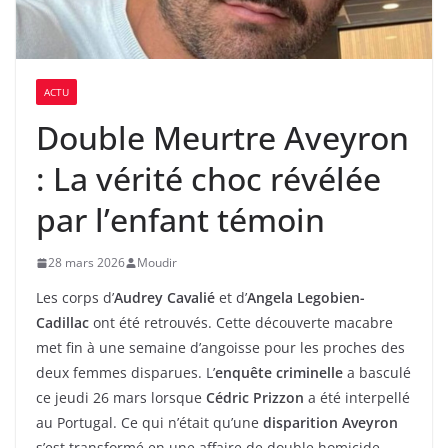
ACTU
Double Meurtre Aveyron
: La vérité choc révélée
par l’enfant témoin
28 mars 2026
Moudir
Les corps d’
Audrey Cavalié
et d’
Angela Legobien-
Cadillac
ont été retrouvés. Cette découverte macabre
met fin à une semaine d’angoisse pour les proches des
deux femmes disparues. L’
enquête criminelle
a basculé
ce jeudi 26 mars lorsque
Cédric Prizzon
a été interpellé
au Portugal. Ce qui n’était qu’une
disparition Aveyron
s’est transformé en une affaire de double homicide