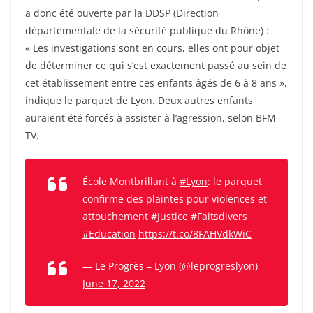
a donc été ouverte par la DDSP (Direction
départementale de la sécurité publique du Rhône) :
« Les investigations sont en cours, elles ont pour objet
de déterminer ce qui s’est exactement passé au sein de
cet établissement entre ces enfants âgés de 6 à 8 ans »,
indique le parquet de Lyon. Deux autres enfants
auraient été forcés à assister à l’agression, selon BFM
TV.
École Montbrillant à
#Lyon
: le parquet
confirme des plaintes pour violences et
attouchement
#Justice
#Faitsdivers
#Education
https://t.co/8FAHVdkWiC
— Le Progrès – Lyon (@leprogreslyon)
June 17, 2022