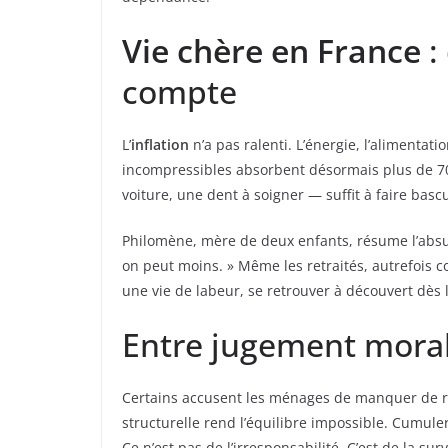
Vie chère en France
:
compte
L’
inflation
n’a pas ralenti. L’énergie, l’alimentat
incompressibles absorbent désormais plus de 
voiture, une dent à soigner — suffit à faire basc
Philomène, mère de deux enfants, résume l’absurd
on peut moins. » Même les retraités, autrefois 
une vie de labeur, se retrouver à découvert dès 
Entre jugement moral 
Certains accusent les ménages de manquer de ri
structurelle rend l’équilibre impossible. Cumul
Ce n’est pas de l’irresponsabilité. C’est de la surv