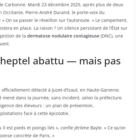
ès de Carbonne. Mardi 23 décembre 2025, après plus de deux
on Occitanie, Pierre-André Durand, le porte-voix du
 On va passer le réveillon sur l’autoroute. » Le campement,
estera en place. La raison ? Un silence persistant de l’État sur
gestion de la
dermatose nodulaire contagieuse
(DNC), une
uest.
cheptel abattu — mais pas
 officiellement détecté à Juzet-d’Izaut, en Haute-Garonne.
 mené dans la journée, sans incident, selon la préfecture.
xigence des éleveurs : un plan de prévention,
loitations face à cette épizootie.
 il est pieds et poings liés », confie Jérôme Bayle. « Ce qu’on
ponse concrète de Paris. »