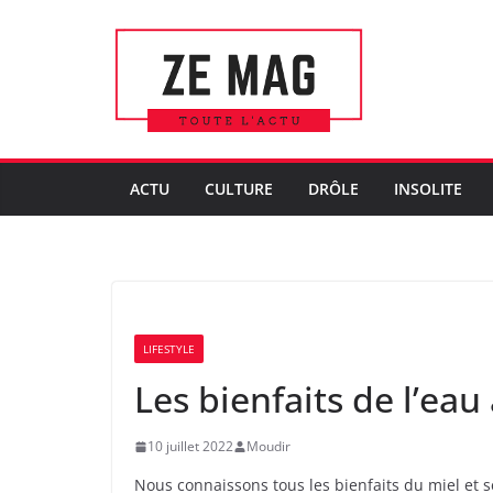
Passer
au
contenu
ACTU
CULTURE
DRÔLE
INSOLITE
LIFESTYLE
Les bienfaits de l’eau
10 juillet 2022
Moudir
Nous connaissons tous les bienfaits du miel et s