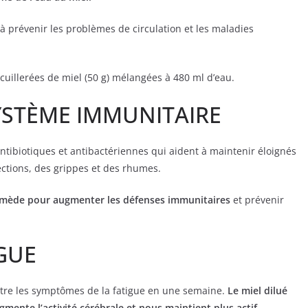
 à prévenir les problèmes de circulation et les maladies
cuillerées de miel (50 g) mélangées à 480 ml d’eau.
YSTÈME IMMUNITAIRE
ntibiotiques et antibactériennes qui aident à maintenir éloignés
fections, des grippes et des rhumes.
 remède pour augmenter les défenses immunitaires
et prévenir
IGUE
ntre les symptômes de la fatigue en une semaine.
Le miel dilué
ugmente l’activité cérébrale et nous maintient plus actif.