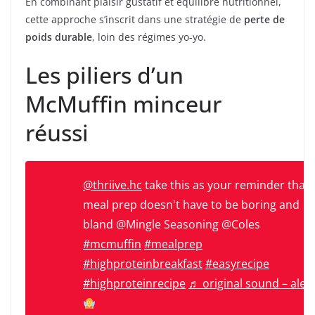
En combinant plaisir gustatif et équilibre nutritionnel,
cette approche s’inscrit dans une stratégie de
perte de
poids durable
, loin des régimes yo-yo.
Les piliers d’un
McMuffin minceur
réussi
@thriive.hc
take this as your reminder that
meal prep doesn't have to be boring and
bland @Mingle Seasoning @Coles
#mcmuffin
#mealprep
#highproteinbreakfast
#easyrecipe
#highproteinrecipe
♬ original sound – alex