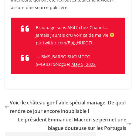
assure une source policière.
Braquage sous AK47 chez Chanel….
Jamais j’aurais cru voir ça de ma vie
pic.twitter.com/BnjgHU0OTt
— BMS_BARBO SUGIMOTO
(@LeBarbologue)
May 5, 2022
Voici le château gonflable spécial mariage. De quoi
rendre ce jour encore inoubliable !
Le président Emmanuel Macron se permet une
blague douteuse sur les Portugais