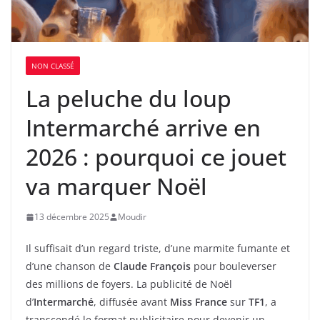
NON CLASSÉ
La peluche du loup
Intermarché arrive en
2026 : pourquoi ce jouet
va marquer Noël
13 décembre 2025
Moudir
Il suffisait d’un regard triste, d’une marmite fumante et
d’une chanson de
Claude François
pour bouleverser
des millions de foyers. La publicité de Noël
d’
Intermarché
, diffusée avant
Miss France
sur
TF1
, a
transcendé le format publicitaire pour devenir un