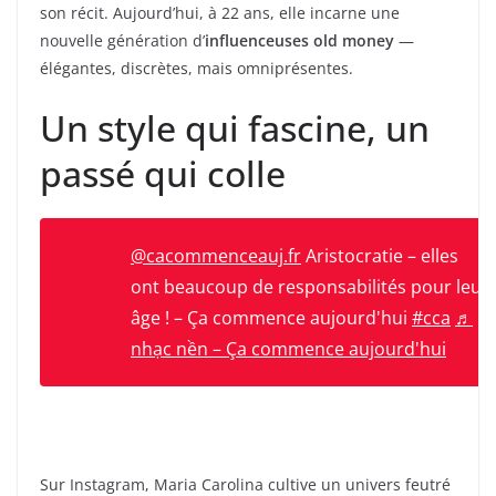
son récit. Aujourd’hui, à 22 ans, elle incarne une
nouvelle génération d’
influenceuses old money
—
élégantes, discrètes, mais omniprésentes.
Un style qui fascine, un
passé qui colle
@cacommenceauj.fr
Aristocratie – elles
ont beaucoup de responsabilités pour leur
âge ! – Ça commence aujourd'hui
#cca
♬
nhạc nền – Ça commence aujourd'hui
Sur Instagram, Maria Carolina cultive un univers feutré