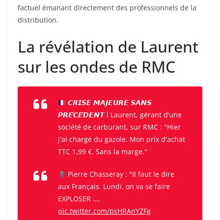
factuel émanant directement des professionnels de la
distribution.
La révélation de Laurent
sur les ondes de RMC
𝘾𝙍𝙄𝙎𝙀 𝙈𝘼𝙅𝙀𝙐𝙍𝙀 𝙎𝘼𝙉𝙎
𝙋𝙍𝙀́𝘾𝙀́𝘿𝙀𝙉𝙏 l Laurent, gérant d’une
société de carburant, sur RMC : "Hier
j'ai chargé du gazole. Mon prix d'achat
TTC 1,99 €. Sans la marge."
Pierre Chasseray : "Il faut le dire
aux Français. Lundi, on va se faire
EXPLOSER .…
pic.twitter.com/psHRAnYZFg