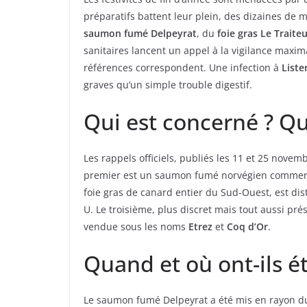
préparatifs battent leur plein, des dizaines de m
saumon fumé Delpeyrat
, du
foie gras Le Traite
sanitaires lancent un appel à la vigilance maxim
références correspondent. Une infection à
List
graves qu’un simple trouble digestif.
Qui est concerné ? Q
Les rappels officiels, publiés les 11 et 25 novem
premier est un saumon fumé norvégien commerc
foie gras de canard entier du Sud-Ouest, est di
U. Le troisième, plus discret mais tout aussi pr
vendue sous les noms
Etrez
et
Coq d’Or
.
Quand et où ont-ils é
Le saumon fumé Delpeyrat a été mis en rayon 