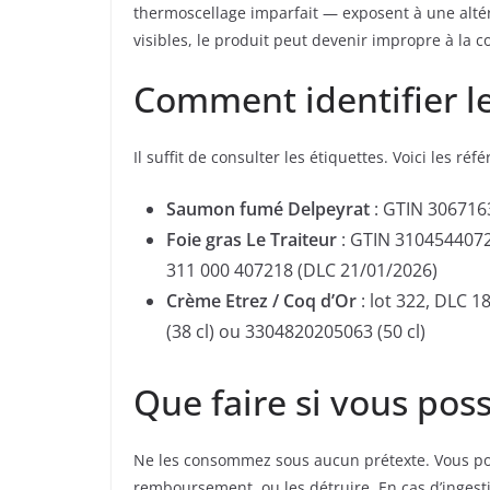
thermoscellage imparfait — exposent à une alt
visibles, le produit peut devenir impropre à la
Comment identifier le
Il suffit de consulter les étiquettes. Voici les réf
Saumon fumé Delpeyrat
: GTIN 306716
Foie gras Le Traiteur
: GTIN 3104544072
311 000 407218 (DLC 21/01/2026)
Crème Etrez / Coq d’Or
: lot 322, DLC 
(38 cl) ou 3304820205063 (50 cl)
Que faire si vous poss
Ne les consommez sous aucun prétexte. Vous p
remboursement, ou les détruire. En cas d’ingestio