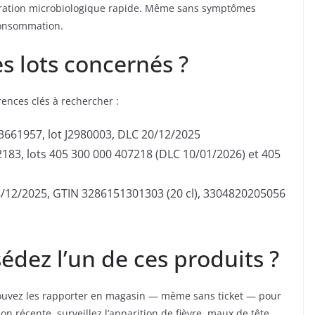
ération microbiologique rapide. Même sans symptômes
 consommation.
s lots concernés ?
érences clés à rechercher :
3661957, lot J2980003, DLC 20/12/2025
183, lots 405 300 000 407218 (DLC 10/01/2026) et 405
18/12/2025, GTIN 3286151301303 (20 cl), 3304820205056
édez l’un de ces produits ?
ouvez les rapporter en magasin — même sans ticket — pour
n récente, surveillez l’apparition de fièvre, maux de tête,