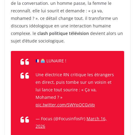
de la conversation. un homme passe, la femme le
reconnaît. elle lui sourit et demande : « ça va,
mohamed ? ». ce détail change tout. il transforme un
discours idéologique en une interaction humaine
complexe. le
clash politique télévision
devient alors un
sujet d’étude sociologique.
LUNAIRE !
Une électrice RN critique les étrangers
en direct, puis tombe sur un voisin et
lui lance tout sourire : « Ça va,
Mohamed ? »
pic.twitter.com/SWYpOCGvVp
— Focus (@FocusinfosFr)
March 16,
2026