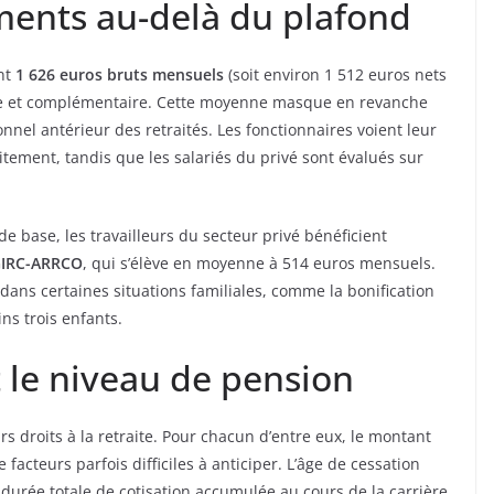
ments au-delà du plafond
nt
1 626 euros bruts mensuels
(soit environ 1 512 euros nets
se et complémentaire. Cette moyenne masque en revanche
onnel antérieur des retraités. Les fonctionnaires voient leur
itement, tandis que les salariés du privé sont évalués sur
 base, les travailleurs du secteur privé bénéficient
IRC-ARRCO
, qui s’élève en moyenne à 514 euros mensuels.
ans certaines situations familiales, comme la bonification
ns trois enfants.
 le niveau de pension
urs droits à la retraite. Pour chacun d’entre eux, le montant
acteurs parfois difficiles à anticiper. L’âge de cessation
 durée totale de cotisation accumulée au cours de la carrière.