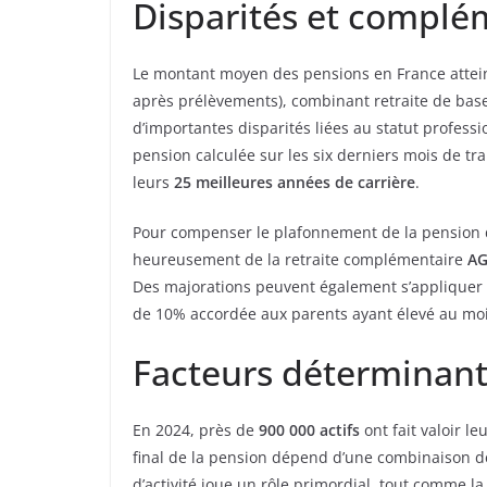
Disparités et complé
Le montant moyen des pensions en France attei
après prélèvements), combinant retraite de ba
d’importantes disparités liées au statut professi
pension calculée sur les six derniers mois de tra
leurs
25 meilleures années de carrière
.
Pour compenser le plafonnement de la pension de
heureusement de la retraite complémentaire
AG
Des majorations peuvent également s’appliquer d
de 10% accordée aux parents ayant élevé au moi
Facteurs déterminant
En 2024, près de
900 000 actifs
ont fait valoir le
final de la pension dépend d’une combinaison de f
d’activité joue un rôle primordial, tout comme la