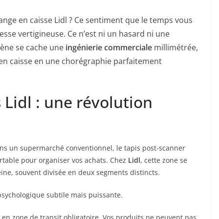
ange en caisse Lidl ? Ce sentiment que le temps vous
esse vertigineuse. Ce n’est ni un hasard ni une
mène se cache une
ingénierie commerciale
millimétrée,
n caisse en une chorégraphie parfaitement
 Lidl : une révolution
ns un supermarché conventionnel, le tapis post-scanner
rtable pour organiser vos achats. Chez
Lidl
, cette zone se
eine, souvent divisée en deux segments distincts.
sychologique subtile mais puissante.
 en zone de transit obligatoire. Vos produits ne peuvent pas