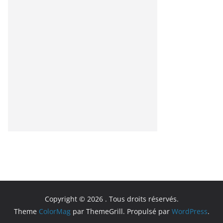
Copyright © 2026
. Tous droits réservés.
Theme
ColorMag
par ThemeGrill. Propulsé par
WordPress
.