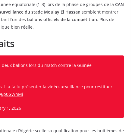
uinée équatoriale (1-3) lors de la phase de groupes de la
CAN
surveillance du stade Moulay El Hassan
semblent montrer
ant l’un des
ballons officiels de la compétition
. Plus de
que bien réelle.
aits
 deux ballons lors du match contre la Guinée
s. Il a fallu présenter la vidéosurveillance pour restituer
MQ6p0GWhMi
ary 1, 2026
ionale d’Algérie scelle sa qualification pour les huitièmes de