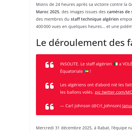
Moins de 24 heures après sa victoire contre la G
Maroc 2025
, des images issues des
caméras de 
des membres du
staff technique algérien
emport
400 000 vues en quelques heures… et une polémi
Le déroulement des f
INSOLITE. Le staff algérien
a VOLÉ
Équatoriale
!
Les algériens ont d’abord nié les fait
les ballons volés.
pic.twitter.com/
— Carl Johnson (@Crl_Johnson)
Janu
Mercredi 31 décembre 2025, à Rabat, l’équipe nat