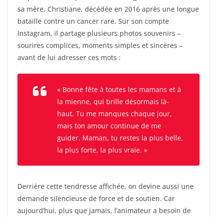
sa mère, Christiane, décédée en 2016 après une longue
bataille contre un cancer rare. Sur son compte
Instagram, il partage plusieurs photos souvenirs –
sourires complices, moments simples et sincères –
avant de lui adresser ces mots :
« Bonne fête à toutes les mamans et à
la mienne, qui brille désormais là-
haut. Tu me manques chaque jour,
mais ton amour continue de me
guider. Maman, tu restes la plus belle,
la plus forte, la plus vraie. »
Derrière cette tendresse affichée, on devine aussi une
demande silencieuse de force et de soutien. Car
aujourd’hui, plus que jamais, l’animateur a besoin de