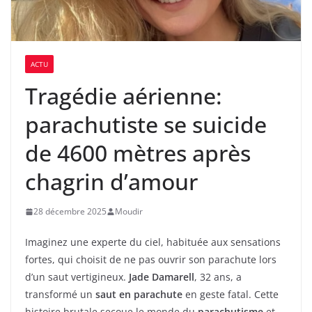
ACTU
Tragédie aérienne:
parachutiste se suicide
de 4600 mètres après
chagrin d’amour
28 décembre 2025
Moudir
Imaginez une experte du ciel, habituée aux sensations
fortes, qui choisit de ne pas ouvrir son parachute lors
d’un saut vertigineux.
Jade Damarell
, 32 ans, a
transformé un
saut en parachute
en geste fatal. Cette
histoire brutale secoue le monde du
parachutisme
et