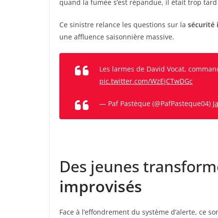
quand la fumée s’est répandue, il était trop ta
Ce sinistre relance les questions sur la
sécurité 
une affluence saisonnière massive.
Les larmes de David Vocat, comma
pic.twitter.com/WzEjCTwDGc
— Paf Pastèque (@PafPasteque04)
J
Des jeunes transfor
improvisés
Face à l’effondrement du système d’alerte, ce s