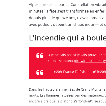
Alpes suisses, le bar Le Constellation vibra
minutes, la fête s’est transformée en enf
depuis plus de quinze ans, n’avait jamais af
avec pudeur, dépeint un chaos inouï — et 
L’incendie qui a boul
« Je ne sais pas si je vais pouvoir 
Crans-Mantana
pic.twitter.com/ESx
— Le20h-France Télévisions (@le20h
Dans les hauteurs enneigées de Crans-Montana, l
morts. Les flammes, attisées par des matériaux co
encore alors que le plafond s’effondrait”, se so