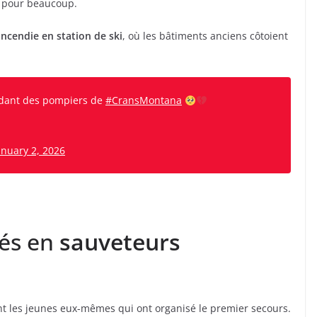
rd pour beaucoup.
incendie en station de ski
, où les bâtiments anciens côtoient
ndant des pompiers de
#CransMontana
anuary 2, 2026
més en
sauveteurs
ont les jeunes eux-mêmes qui ont organisé le premier secours.