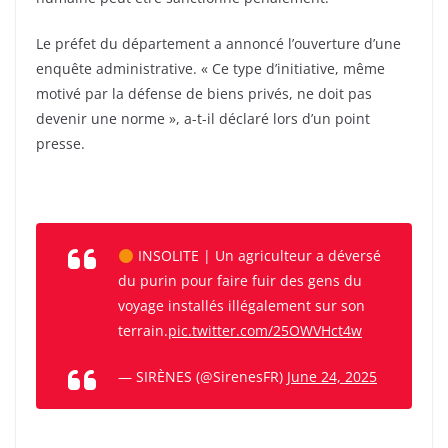
Le préfet du département a annoncé l’ouverture d’une
enquête administrative. « Ce type d’initiative, même
motivé par la défense de biens privés, ne doit pas
devenir une norme », a-t-il déclaré lors d’un point
presse.
INSOLITE | Un agriculteur a déversé
du purin pour faire fuir des gens du
voyage installés illégalement sur son
terrain.
pic.twitter.com/25OWVHct4w
— SIRÈNES (@SirenesFR)
June 24, 2025