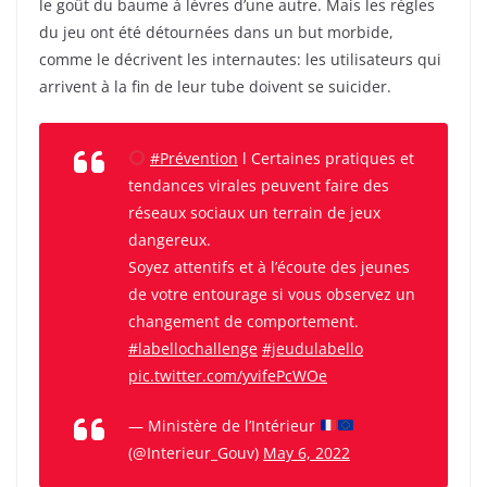
le goût du baume à lèvres d’une autre. Mais les règles
du jeu ont été détournées dans un but morbide,
comme le décrivent les internautes: les utilisateurs qui
arrivent à la fin de leur tube doivent se suicider.
#Prévention
l Certaines pratiques et
tendances virales peuvent faire des
réseaux sociaux un terrain de jeux
dangereux.
Soyez attentifs et à l’écoute des jeunes
de votre entourage si vous observez un
changement de comportement.
#labellochallenge
#jeudulabello
pic.twitter.com/yvifePcWOe
— Ministère de l’Intérieur
(@Interieur_Gouv)
May 6, 2022