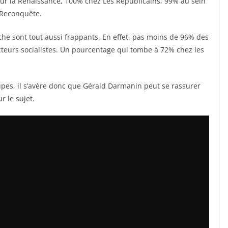
our la Renaissance, 100% chez Les Républicains, 99% au sein
 Reconquête.
uche sont tout aussi frappants. En effet, pas moins de 96% des
teurs socialistes. Un pourcentage qui tombe à 72% chez les
Nupes, il s’avère donc que Gérald Darmanin peut se rassurer
r le sujet.