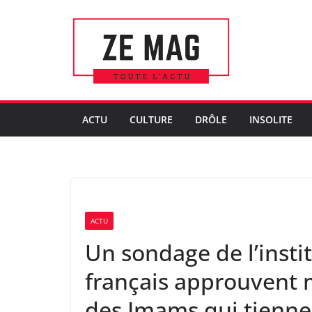
Passer
au
contenu
ACTU
CULTURE
DRÔLE
INSOLITE
ACTU
Un sondage de l’insti
français approuvent 
des Imams qui tiennen