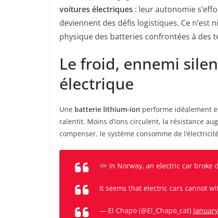
voitures électriques
: leur autonomie s’effo
deviennent des défis logistiques. Ce n’est n
physique des batteries confrontées à des 
Le froid, ennemi silen
électrique
Une
batterie lithium-ion
performe idéalement ent
ralentit. Moins d’ions circulent, la résistance au
compenser, le système consomme de l’électricit
In Norway, an electric car broke 
It seems that electric cars cannot w
— El Chapo (@El_Chapo_cat)
January