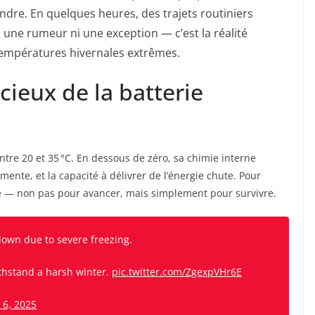
ndre. En quelques heures, des trajets routiniers
i une rumeur ni une exception — c’est la réalité
températures hivernales extrêmes.
cieux de la batterie
re 20 et 35 °C. En dessous de zéro, sa chimie interne
gmente, et la capacité à délivrer de l’énergie chute. Pour
é — non pas pour avancer, mais simplement pour survivre.
down due to severe freezing.
ithstand a harsh winter.
pic.twitter.com/ZgexpVHr6E
 6, 2025