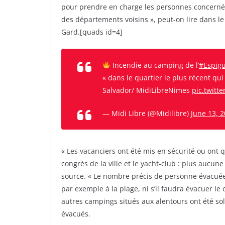
pour prendre en charge les personnes concerné
des départements voisins », peut-on lire dans l
Gard.[quads id=4]
Incendie au camping de l’
#Espigu
« dans le quartier le plus récent qui
Salvador/ MidiLibreNimes
pic.twit
— Midi Libre (@Midilibre)
June 13, 
« Les vacanciers ont été mis en sécurité ou ont 
congrès de la ville et le yacht-club : plus aucu
source. « Le nombre précis de personne évacuées
par exemple à la plage, ni s’il faudra évacuer le 
autres campings situés aux alentours ont été soll
évacués.