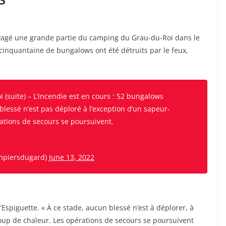
 ravagé une grande partie du camping du Grau-du-Roi dans le
inquantaine de bungalows ont été détruits par le feux,
 (suite) – L’incendie est en cours : 52 bungalows
blessé n’est pas déploré à l’exception d’un sapeur-
ations de secours se poursuivent.
mpiersdugard)
June 13, 2022
’Espiguette. « À ce stade, aucun blessé n’est à déplorer, à
coup de chaleur. Les opérations de secours se poursuivent