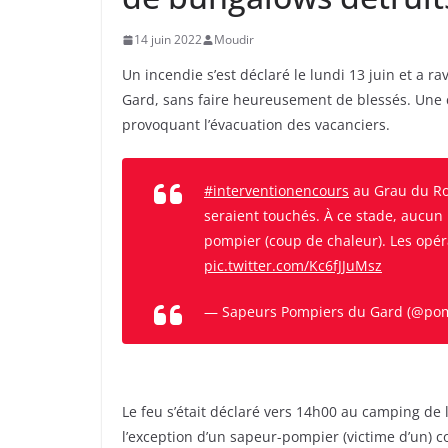
14 juin 2022
Moudir
Un incendie s’est déclaré le lundi 13 juin et a
Gard, sans faire heureusement de blessés. Une c
provoquant l’évacuation des vacanciers.
#interventionencours
au Grau du Roi
seraient touchés. À ce stade, aucun 
pompier (coup de chaleur). Les opér
pic.twitter.com/Kc6fJJuMsz
— Sapeurs Pompiers du Gard (@po
Le feu s’était déclaré vers 14h00 au camping de l
l’exception d’un sapeur-pompier (victime d’un) 