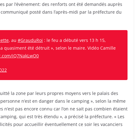
es par l’évènement: des renforts ont été demandés auprès
e communiqué posté dans l’après-midi par la préfecture du
ette
, au
#GrauduRoi
: le feu a débuté vers 13 h 15,
 a quasiment été détruit », selon le maire. Vidéo Camille
ter.com/iQ7NakLwO0
2022
quitté la zone par leurs propres moyens vers le palais des
ne personne n’est en danger dans le camping », selon la même
 n’est pas encore connu car l’on ne sait pas combien étaient
camping, qui est très étendu », a précisé la préfecture. « Les
icités pour accueillir éventuellement ce soir les vacanciers