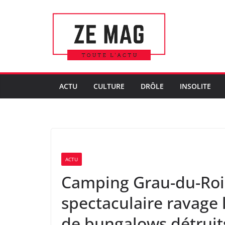
Passer
au
contenu
ACTU
CULTURE
DRÔLE
INSOLITE
ACTU
Camping Grau-du-Roi 
spectaculaire ravage 
de bungalows détruit