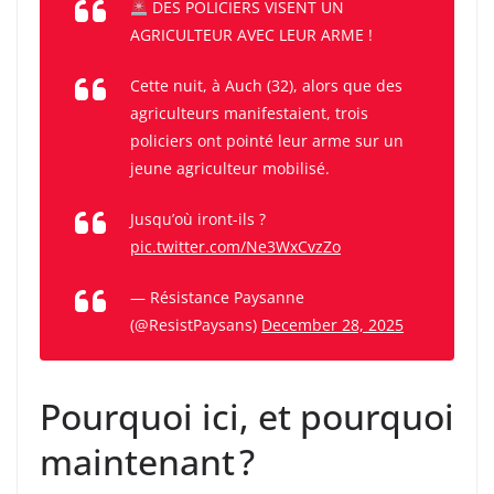
DES POLICIERS VISENT UN
AGRICULTEUR AVEC LEUR ARME !
Cette nuit, à Auch (32), alors que des
agriculteurs manifestaient, trois
policiers ont pointé leur arme sur un
jeune agriculteur mobilisé.
Jusqu’où iront-ils ?
pic.twitter.com/Ne3WxCvzZo
— Résistance Paysanne
(@ResistPaysans)
December 28, 2025
Pourquoi ici, et pourquoi
maintenant ?