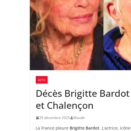
ACTU
Décès Brigitte Bardot
et Chalençon
29 décembre 2025
Moudir
La France pleure
Brigitte Bardot
. L’actrice, icô