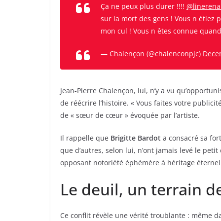
Ça ne peux plus durer !!!!
@lineren
sur la mort des gens ! Vous n étiez 
mon cul ! Vous n êtes connue quand F
— Chalençon (@chalenconpjc)
Dece
Jean-Pierre Chalençon, lui, n’y a vu qu’opportun
de réécrire l’histoire. « Vous faites votre publici
de « sœur de cœur » évoquée par l’artiste.
Il rappelle que
Brigitte Bardot
a consacré sa for
que d’autres, selon lui, n’ont jamais levé le peti
opposant notoriété éphémère à héritage éternel
Le deuil, un terrain de
Ce conflit révèle une vérité troublante : même d