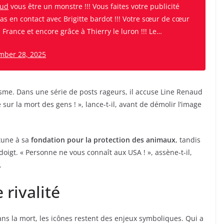
aud
vous être un monstre !!! Vous faites votre publicité
pas en contact avec Brigitte bardot !!! Votre sœur de cœur
rance et encore grâce à Thierry le luron !!! Le…
mber 28, 2025
isme. Dans une série de posts rageurs, il accuse Line Renaud
té sur la mort des gens ! », lance-t-il, avant de démolir l’image
tune à sa
fondation pour la protection des animaux
, tandis
t doigt. « Personne ne vous connaît aux USA ! », assène-t-il,
.
 rivalité
ans la mort, les icônes restent des enjeux symboliques. Qui a