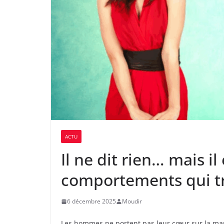
ACTU
Il ne dit rien… mais i
comportements qui tr
6 décembre 2025
Moudir
Les hommes ne portent pas leur cœur sur la man