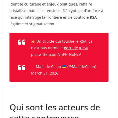
identité culturelle et enjeux politiques, l’affaire
cristallise toutes les tensions. Décryptage d’un face-à-
face qui interroge la frontière entre
contrôle RSA
légitime et stigmatisation.
Un druide qui touche le RSA, ça
n'est pas normal !
#druide
#RSA
pic.twitter.com/vnFHrNoNcV
— Maël de Calan
(@MaeldeCalan)
March 31, 2026
Qui sont les acteurs de
cette controverse