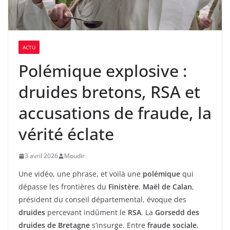
ACTU
Polémique explosive :
druides bretons, RSA et
accusations de fraude, la
vérité éclate
3 avril 2026
Moudir
Une vidéo, une phrase, et voilà une
polémique
qui
dépasse les frontières du
Finistère
.
Maël de Calan
,
président du conseil départemental, évoque des
druides
percevant indûment le
RSA
. La
Gorsedd des
druides de Bretagne
s’insurge. Entre
fraude sociale
,