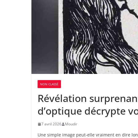
NON CLASSÉ
Révélation surprenante
d’optique décrypte v
7 avril 2026
Moudir
Une simple image peut-elle vraiment en dire long