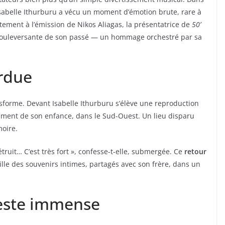
Isabelle Ithurburu a vécu un moment d’émotion brute, rare à
rètement à l’émission de Nikos Aliagas, la présentatrice de
50’
n bouleversante de son passé — un hommage orchestré par sa
erdue
ansforme. Devant Isabelle Ithurburu s’élève une reproduction
artement de son enfance, dans le Sud-Ouest. Un lieu disparu
oire.
étruit… C’est très fort », confesse-t-elle, submergée. Ce
retour
eille des souvenirs intimes, partagés avec son frère, dans un
geste immense