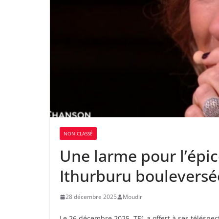
NON CLASSÉ
Une larme pour l’épice
Ithurburu bouleversé
28 décembre 2025
Moudir
Le 26 décembre 2025, TF1 a offert à ses téléspe